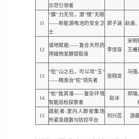
示范引领者
“膜”力无穷，潜“锂”无限
11
——新能源电池的安全卫
郭子涵
赵虔
士
宋明
道地赋能——复合天然药
12
李佳容
王爔
用植物发酵提取液
“铊”山之石，可以攻“玉”
马强
13
张翔龙
——精准治“铊”领先者
“蛇”我其谁——复杂环境
郑瑞
14
赵冰
智能巡检探索者
疏航者
-
室内人群密集场
15
刘兴蕊
游
所紧急疏散与防控平台