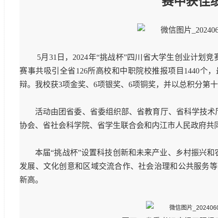
赛中获佳
5月
31
日，
2024
年“挑战杯”四川省大学生创业计划
赛事共吸引全省
126
所高校和中职院校推报项目
1440
个，
辩
。我校获
3
项金奖、
6
项银奖、
6
项铜奖，并以总积分第十
活动由团省委、省委组织部、省教育厅、省科学技术
协会、省社会科学院、省学生联合会和内江市人民政府共
本届“挑战杯”设置科技创新和未来产业、乡村振兴
发展、文化创意和区域交流合作、社会治理和公共服务等
新高
。