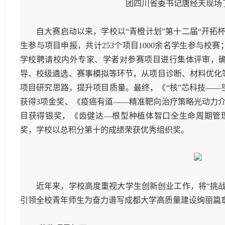
团四川省委书记唐经天现场
自大赛启动以来，学校以“青橙计划”第十二届
“
开拓
生参与项目申报，共计
253
个项目
1000
余名学生参与校赛
学校聘请校内外专家、学者对参赛项目进行集体评审，
导、校级遴选、赛事模拟等环节，从项目诊断、材料优化
项目研究思路，提升项目质量。最终，《“核”芯科技—
获得
3
项金奖、《疫癌有道——精准靶向治疗策略光动力
目获得银奖，《齿健达—根型种植体智口全生命周期管
奖，学校以总积分第十的成绩荣获优秀组织奖。
近年来，学校高度重视大学生创新创业工作，将
“
挑
引领全校青年师生为奋力谱写成都大学高质量建设绚丽篇