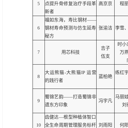
5
点提升骨修复治疗手段革
高京京
程
新者
福如东海，寿比钢材——
6
钢材寿命预测与仿生延寿
张渝洁
李雪
秘方
时小
吉子
7
用芯科技
万
伍支
大运熊猫
-
大熊猫
IP
运营
练红
8
蓝柏艳
的践行者
蜀锦艺韵——打造蜀锦非
马丽
9
冯宇凡
遗东方印象
刘
齿健达—根型种植体智口
10
全生命周期管理服务标杆
刘雨阳
何