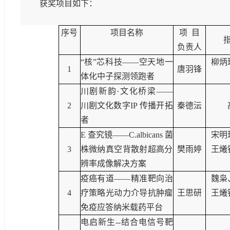
获奖项目如下：
序号
项目名称
项
目
负责人
“核”芯科技——空天地一
柳炳
1
唐羽锋
体化中子探测领跑者
川剧新韵·文化桥梁——
2
川剧文化数字
IP
传播开拓
秦德沄
者
E
查究镜
——C.albicans
菌
宋明
3
株微纳真空背散射超高分
樊雨婷
王爔
辨率成像解决方案
疫癌有道——精准靶向治
魏枭
4
疗策略光动力介导抗肿瘤
王思研
王爔
免疫应答纳米载药平台
电启新生
--
结合电信号靶