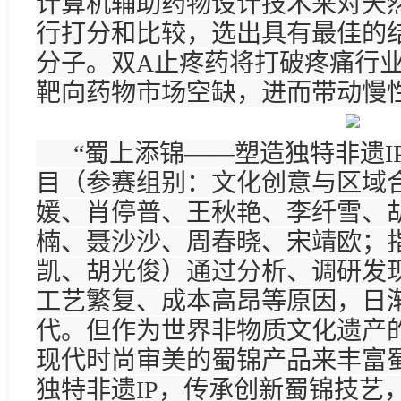
计算机辅助药物设计技术来对天
行打分和比较，选出具有最佳的
分子。双A止疼药将打破疼痛行
靶向药物市场空缺，进而带动慢
“蜀上添锦——塑造独特非遗I
目（参赛组别：文化创意与区域
媛、肖停普、王秋艳、李纤雪、
楠、聂沙沙、周春晓、宋靖欧；
凯、胡光俊）通过分析、调研发
工艺繁复、成本高昂等原因，日
代。但作为世界非物质文化遗产
现代时尚审美的蜀锦产品来丰富
独特非遗IP，传承创新蜀锦技艺