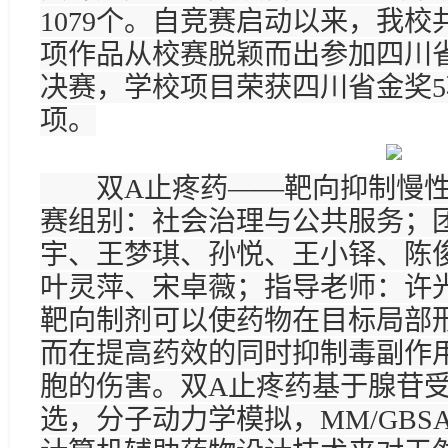
1079个。自竞赛启动以来，我校共
项作品从校赛脱颖而出参加四川
决赛，学校项目荣获四川省金奖5
项。
双A止疼药——靶向抑制慢性
赛组别：社会治理与公共服务；
宇、王梦琪、孙悦、王小铎、陈
叶灵萍、宋卓薇；指导老师：许
靶向制剂可以使药物在目标局部
而在提高药效的同时抑制毒副作
胞的伤害。双A止疼药基于腺苷受
选，分子动力学模拟，MM/GB