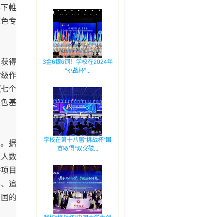
落下帷
红色专
目获得
3金6银6铜！学校在2024年
“挑战杯”...
”级作
《七个
红色基
学校在第十八届“挑战杯”国
会。据
赛取得“双突破...
生人数
秀项目
学、追
报国的