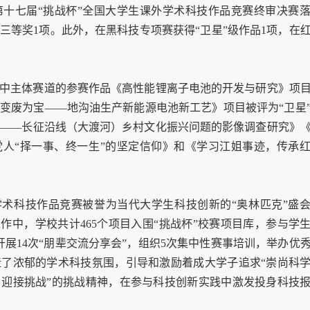
十七届“挑战杯”全国大学生课外学术科技作品竞赛终审决赛
三等奖1项。此外，在黑科技专项赛获得“卫星”级作品1项，在
中主体赛道的参赛作品《高性能锂离子电池的开发与研究》项
变废为宝——地沟油生产新能源电池新工艺》项目被评为“卫星
——长征沿线（大渡河）乡村文化振兴问题的影像调查研究》
人“择一事、终一生”的坚定信仰》和《学习江姐事迹，传承
学术科技作品竞赛被誉为当代大学生科技创新的“奥林匹克”盛
作中，学校共计465个项目入围“挑战杯”校赛项目库，参与学
次，开展14次“朋辈交流分享会”，组织5次集中性赛事培训，举办优
了浓郁的学术科技氛围，引导和激励着成大学子追求“崇尚科
迎接挑战”的挑战精神，在参与科技创新实践中激发投身科技