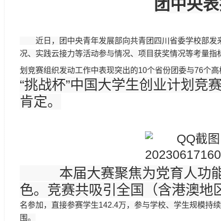
团中央表
近日，团中央青年发展部向共青团四川省委学校部发来
况、实践云接力等活动参与情况、项目获奖情况等考量指
划竞赛组织发动工作中表现突出的10个省份团委与76个
“挑战杯”中国大学生创业计划竞
肯定。
本届大赛聚焦为党育人功能
色。竞赛共吸引全国（含港澳地区
名参加，直接参赛学生
142.4万，参与学校、学生规模
围。