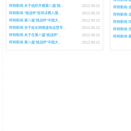
样例新闻-走
样例新闻-关于组织开展第八届“挑...
2012.08.22
样例新闻-北
样例新闻-“挑战杯”现场决赛入围...
2012.08.22
样例新闻-北
样例新闻-第八届“挑战杯”中国大...
2012.08.22
样例新闻-中
样例新闻-关于延长网络虚拟运营专...
2012.08.22
样例新闻-合
样例新闻-关于在第八届“挑战杯”...
2012.08.22
样例新闻-第
样例新闻-第八届“挑战杯”中国大...
2012.08.22