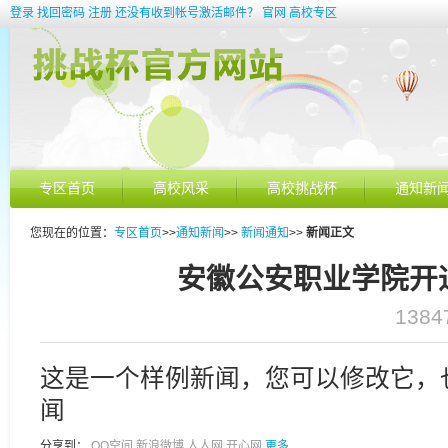
登录
找回密码
注册
还没有收到帐号激活邮件？
官网
高校专区
专区首页
高校风采
高校挑战杯
通知新
您现在的位置：
专区首页
>>
通知新闻
>>
新闻通知
>>
新闻正文
安徽公安职业学院开
1384
这是一个样例新闻，您可以修改它，
闻
分享到：
QQ空间
新浪微博
人人网
开心网
更多